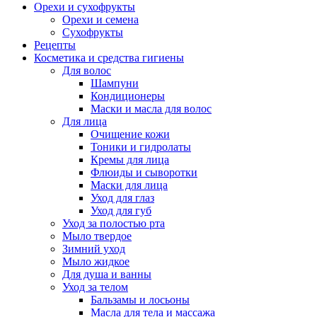
Орехи и сухофрукты
Орехи и семена
Сухофрукты
Рецепты
Косметика и средства гигиены
Для волос
Шампуни
Кондиционеры
Маски и масла для волос
Для лица
Очищение кожи
Тоники и гидролаты
Кремы для лица
Флюиды и сыворотки
Маски для лица
Уход для глаз
Уход для губ
Уход за полостью рта
Мыло твердое
Зимний уход
Мыло жидкое
Для душа и ванны
Уход за телом
Бальзамы и лосьоны
Масла для тела и массажа