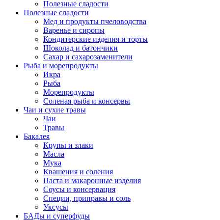
Полезные сладости
Полезные сладости
Мед и продукты пчеловодства
Варенье и сиропы
Кондитерские изделия и торты
Шоколад и батончики
Сахар и сахарозаменители
Рыба и морепродукты
Икра
Рыба
Морепродукты
Соленая рыба и консервы
Чаи и сухие травы
Чаи
Травы
Бакалея
Крупы и злаки
Масла
Мука
Квашения и соления
Паста и макаронные изделия
Соусы и консервация
Специи, приправы и соль
Уксусы
БАДы и суперфуды