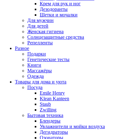
Крем для рук и ног
Дезодоранты
Щетки и мочалки
Для мужчин
Для детей
Женская гигиена
Солнцезащитные средства
Репелленты
Разное
Подарки
Генетические тесты
Книги
Массажёры
Одежда
Товары для дома и уюта
Посуда
Emile Henry
Klean Kanteen
Staub
Zwilling
Бытовая техника
Блендеры
Увлажнители и мойки воздуха
Дегидраторы
Озонаторы