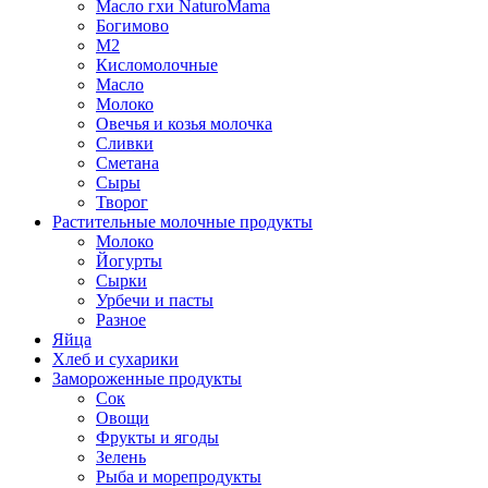
Масло гхи NaturoMama
Богимово
М2
Кисломолочные
Масло
Молоко
Овечья и козья молочка
Сливки
Сметана
Сыры
Творог
Растительные молочные продукты
Молоко
Йогурты
Сырки
Урбечи и пасты
Разное
Яйца
Хлеб и сухарики
Замороженные продукты
Сок
Овощи
Фрукты и ягоды
Зелень
Рыба и морепродукты