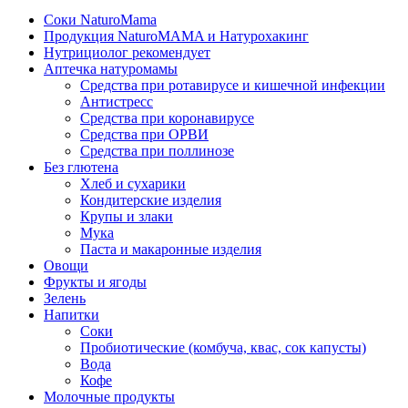
Соки NaturoMama
Продукция NaturoMAMA и Натурохакинг
Нутрициолог рекомендует
Аптечка натуромамы
Средства при ротавирусе и кишечной инфекции
Антистресс
Средства при коронавирусе
Средства при ОРВИ
Средства при поллинозе
Без глютена
Хлеб и сухарики
Кондитерские изделия
Крупы и злаки
Мука
Паста и макаронные изделия
Овощи
Фрукты и ягоды
Зелень
Напитки
Соки
Пробиотические (комбуча, квас, сок капусты)
Вода
Кофе
Молочные продукты