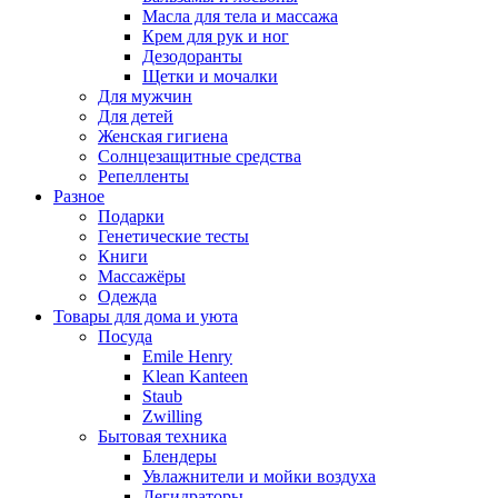
Масла для тела и массажа
Крем для рук и ног
Дезодоранты
Щетки и мочалки
Для мужчин
Для детей
Женская гигиена
Солнцезащитные средства
Репелленты
Разное
Подарки
Генетические тесты
Книги
Массажёры
Одежда
Товары для дома и уюта
Посуда
Emile Henry
Klean Kanteen
Staub
Zwilling
Бытовая техника
Блендеры
Увлажнители и мойки воздуха
Дегидраторы