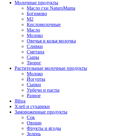
Молочные продукты
Масло гхи NaturoMama
Богимово
М2
Кисломолочные
Масло
Молоко
Овечья и козья молочка
Сливки
Сметана
Сыры
Творог
Растительные молочные продукты
Молоко
Йогурты
Сырки
Урбечи и пасты
Разное
Яйца
Хлеб и сухарики
Замороженные продукты
Сок
Овощи
Фрукты и ягоды
Зелень