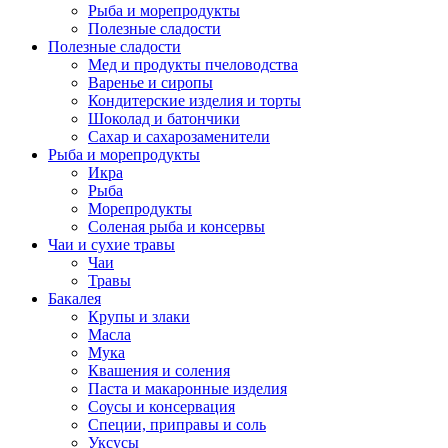
Рыба и морепродукты
Полезные сладости
Полезные сладости
Мед и продукты пчеловодства
Варенье и сиропы
Кондитерские изделия и торты
Шоколад и батончики
Сахар и сахарозаменители
Рыба и морепродукты
Икра
Рыба
Морепродукты
Соленая рыба и консервы
Чаи и сухие травы
Чаи
Травы
Бакалея
Крупы и злаки
Масла
Мука
Квашения и соления
Паста и макаронные изделия
Соусы и консервация
Специи, приправы и соль
Уксусы