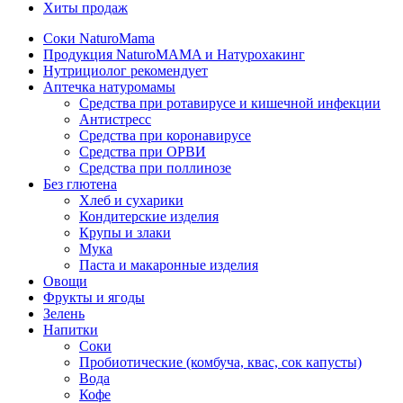
Хиты продаж
Соки NaturoMama
Продукция NaturoMAMA и Натурохакинг
Нутрициолог рекомендует
Аптечка натуромамы
Средства при ротавирусе и кишечной инфекции
Антистресс
Средства при коронавирусе
Средства при ОРВИ
Средства при поллинозе
Без глютена
Хлеб и сухарики
Кондитерские изделия
Крупы и злаки
Мука
Паста и макаронные изделия
Овощи
Фрукты и ягоды
Зелень
Напитки
Соки
Пробиотические (комбуча, квас, сок капусты)
Вода
Кофе