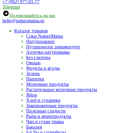
+7 (962) 977-01-77
Telegram
Подписывайтесь на нас
hello@naturomama.ru
Каталог товаров
Соки NaturoMama
Натурохакинг
Нутрициолог рекомендует
Аптечка натуромамы
Без глютена
Овощи
Фрукты и ягоды
Зелень
Напитки
Молочные продукты
Растительные молочные продукты
Яйца
Хлеб и сухарики
Замороженные продукты
Полезные сладости
Рыба и морепродукты
Чаи и сухие травы
Бакалея
БАДы и суперфуды