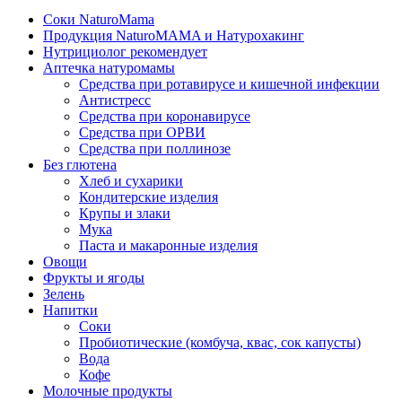
Соки NaturoMama
Продукция NaturoMAMA и Натурохакинг
Нутрициолог рекомендует
Аптечка натуромамы
Средства при ротавирусе и кишечной инфекции
Антистресс
Средства при коронавирусе
Средства при ОРВИ
Средства при поллинозе
Без глютена
Хлеб и сухарики
Кондитерские изделия
Крупы и злаки
Мука
Паста и макаронные изделия
Овощи
Фрукты и ягоды
Зелень
Напитки
Соки
Пробиотические (комбуча, квас, сок капусты)
Вода
Кофе
Молочные продукты