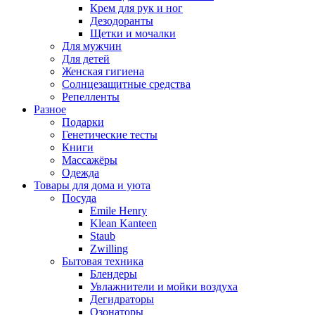
Крем для рук и ног
Дезодоранты
Щетки и мочалки
Для мужчин
Для детей
Женская гигиена
Солнцезащитные средства
Репелленты
Разное
Подарки
Генетические тесты
Книги
Массажёры
Одежда
Товары для дома и уюта
Посуда
Emile Henry
Klean Kanteen
Staub
Zwilling
Бытовая техника
Блендеры
Увлажнители и мойки воздуха
Дегидраторы
Озонаторы