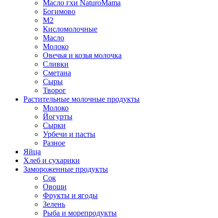
Масло гхи NaturoMama
Богимово
М2
Кисломолочные
Масло
Молоко
Овечья и козья молочка
Сливки
Сметана
Сыры
Творог
Растительные молочные продукты
Молоко
Йогурты
Сырки
Урбечи и пасты
Разное
Яйца
Хлеб и сухарики
Замороженные продукты
Сок
Овощи
Фрукты и ягоды
Зелень
Рыба и морепродукты