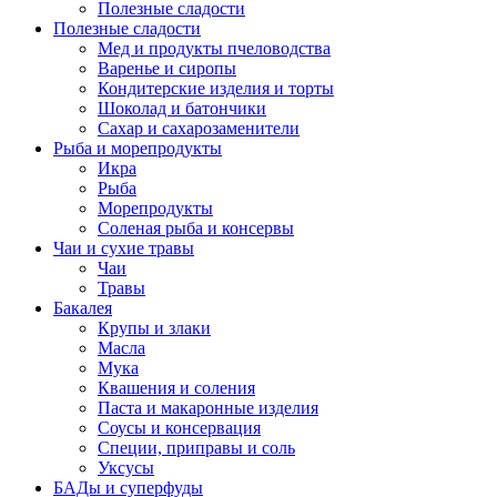
Полезные сладости
Полезные сладости
Мед и продукты пчеловодства
Варенье и сиропы
Кондитерские изделия и торты
Шоколад и батончики
Сахар и сахарозаменители
Рыба и морепродукты
Икра
Рыба
Морепродукты
Соленая рыба и консервы
Чаи и сухие травы
Чаи
Травы
Бакалея
Крупы и злаки
Масла
Мука
Квашения и соления
Паста и макаронные изделия
Соусы и консервация
Специи, приправы и соль
Уксусы
БАДы и суперфуды