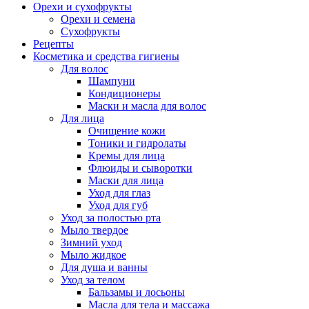
Орехи и сухофрукты
Орехи и семена
Сухофрукты
Рецепты
Косметика и средства гигиены
Для волос
Шампуни
Кондиционеры
Маски и масла для волос
Для лица
Очищение кожи
Тоники и гидролаты
Кремы для лица
Флюиды и сыворотки
Маски для лица
Уход для глаз
Уход для губ
Уход за полостью рта
Мыло твердое
Зимний уход
Мыло жидкое
Для душа и ванны
Уход за телом
Бальзамы и лосьоны
Масла для тела и массажа