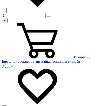
-
шт
+
В корзину
Био Дигидрокверцетин Байкальская Легенда, 5г
3 250 ₽