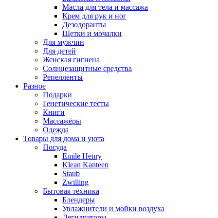
Масла для тела и массажа
Крем для рук и ног
Дезодоранты
Щетки и мочалки
Для мужчин
Для детей
Женская гигиена
Солнцезащитные средства
Репелленты
Разное
Подарки
Генетические тесты
Книги
Массажёры
Одежда
Товары для дома и уюта
Посуда
Emile Henry
Klean Kanteen
Staub
Zwilling
Бытовая техника
Блендеры
Увлажнители и мойки воздуха
Дегидраторы