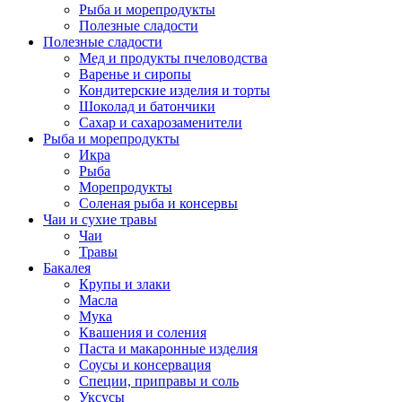
Рыба и морепродукты
Полезные сладости
Полезные сладости
Мед и продукты пчеловодства
Варенье и сиропы
Кондитерские изделия и торты
Шоколад и батончики
Сахар и сахарозаменители
Рыба и морепродукты
Икра
Рыба
Морепродукты
Соленая рыба и консервы
Чаи и сухие травы
Чаи
Травы
Бакалея
Крупы и злаки
Масла
Мука
Квашения и соления
Паста и макаронные изделия
Соусы и консервация
Специи, приправы и соль
Уксусы