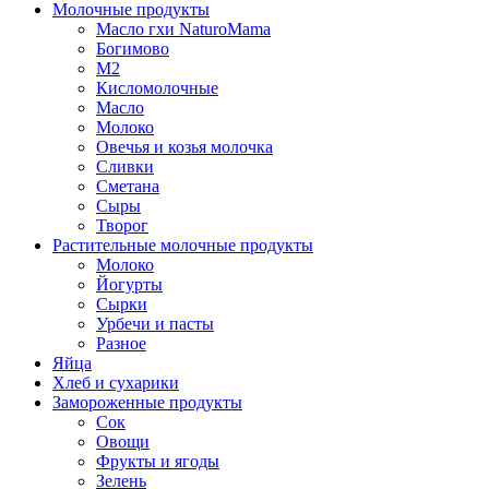
Молочные продукты
Масло гхи NaturoMama
Богимово
М2
Кисломолочные
Масло
Молоко
Овечья и козья молочка
Сливки
Сметана
Сыры
Творог
Растительные молочные продукты
Молоко
Йогурты
Сырки
Урбечи и пасты
Разное
Яйца
Хлеб и сухарики
Замороженные продукты
Сок
Овощи
Фрукты и ягоды
Зелень