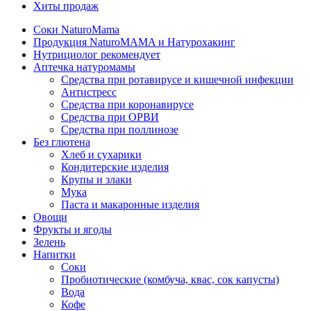
Хиты продаж
Соки NaturoMama
Продукция NaturoMAMA и Натурохакинг
Нутрициолог рекомендует
Аптечка натуромамы
Средства при ротавирусе и кишечной инфекции
Антистресс
Средства при коронавирусе
Средства при ОРВИ
Средства при поллинозе
Без глютена
Хлеб и сухарики
Кондитерские изделия
Крупы и злаки
Мука
Паста и макаронные изделия
Овощи
Фрукты и ягоды
Зелень
Напитки
Соки
Пробиотические (комбуча, квас, сок капусты)
Вода
Кофе