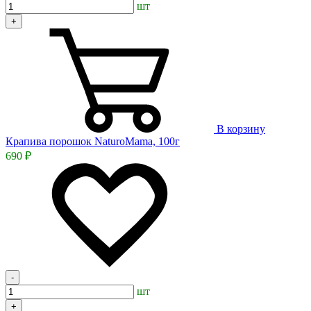
шт
+
В корзину
Крапива порошок NaturoMama, 100г
690 ₽
-
шт
+