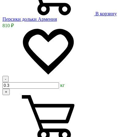
В корзину
Персики дольки Армения
810 ₽
-
кг
+