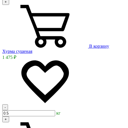
+
В корзину
Хурма сушеная
1 475 ₽
-
кг
+