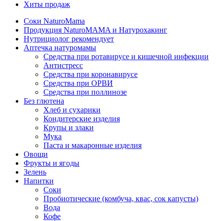
Хиты продаж
Соки NaturoMama
Продукция NaturoMAMA и Натурохакинг
Нутрициолог рекомендует
Аптечка натуромамы
Средства при ротавирусе и кишечной инфекции
Антистресс
Средства при коронавирусе
Средства при ОРВИ
Средства при поллинозе
Без глютена
Хлеб и сухарики
Кондитерские изделия
Крупы и злаки
Мука
Паста и макаронные изделия
Овощи
Фрукты и ягоды
Зелень
Напитки
Соки
Пробиотические (комбуча, квас, сок капусты)
Вода
Кофе