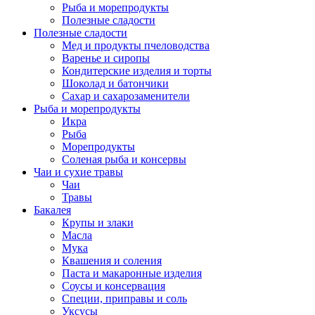
Рыба и морепродукты
Полезные сладости
Полезные сладости
Мед и продукты пчеловодства
Варенье и сиропы
Кондитерские изделия и торты
Шоколад и батончики
Сахар и сахарозаменители
Рыба и морепродукты
Икра
Рыба
Морепродукты
Соленая рыба и консервы
Чаи и сухие травы
Чаи
Травы
Бакалея
Крупы и злаки
Масла
Мука
Квашения и соления
Паста и макаронные изделия
Соусы и консервация
Специи, приправы и соль
Уксусы