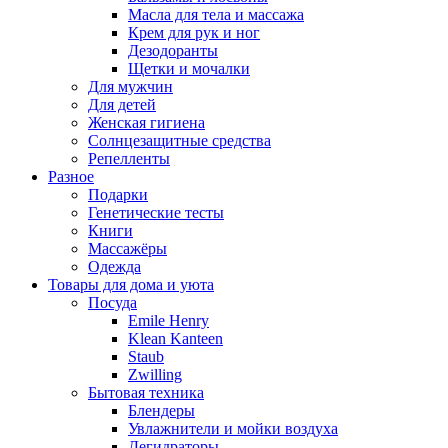
Масла для тела и массажа
Крем для рук и ног
Дезодоранты
Щетки и мочалки
Для мужчин
Для детей
Женская гигиена
Солнцезащитные средства
Репелленты
Разное
Подарки
Генетические тесты
Книги
Массажёры
Одежда
Товары для дома и уюта
Посуда
Emile Henry
Klean Kanteen
Staub
Zwilling
Бытовая техника
Блендеры
Увлажнители и мойки воздуха
Дегидраторы