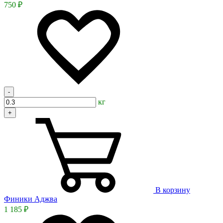
750 ₽
-
кг
+
В корзину
Финики Аджва
1 185 ₽