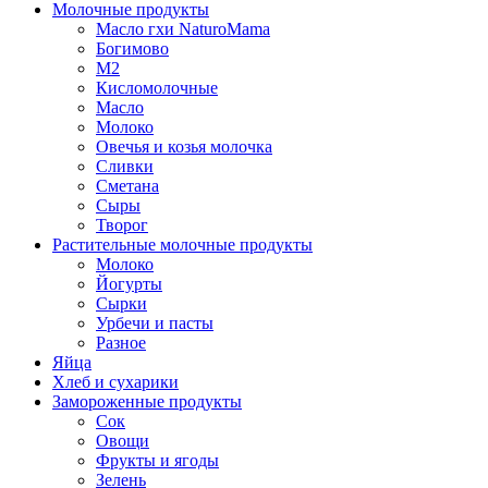
Молочные продукты
Масло гхи NaturoMama
Богимово
М2
Кисломолочные
Масло
Молоко
Овечья и козья молочка
Сливки
Сметана
Сыры
Творог
Растительные молочные продукты
Молоко
Йогурты
Сырки
Урбечи и пасты
Разное
Яйца
Хлеб и сухарики
Замороженные продукты
Сок
Овощи
Фрукты и ягоды
Зелень