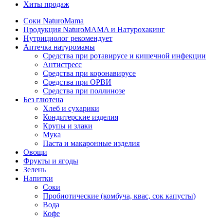
Хиты продаж
Соки NaturoMama
Продукция NaturoMAMA и Натурохакинг
Нутрициолог рекомендует
Аптечка натуромамы
Средства при ротавирусе и кишечной инфекции
Антистресс
Средства при коронавирусе
Средства при ОРВИ
Средства при поллинозе
Без глютена
Хлеб и сухарики
Кондитерские изделия
Крупы и злаки
Мука
Паста и макаронные изделия
Овощи
Фрукты и ягоды
Зелень
Напитки
Соки
Пробиотические (комбуча, квас, сок капусты)
Вода
Кофе