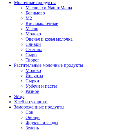
Молочные продукты
Масло гхи NaturoMama
Богимово
М2
Кисломолочные
Масло
Молоко
Овечья и козья молочка
Сливки
Сметана
Сыры
Творог
Растительные молочные продукты
Молоко
Йогурты
Сырки
Урбечи и пасты
Разное
Яйца
Хлеб и сухарики
Замороженные продукты
Сок
Овощи
Фрукты и ягоды
Зелень