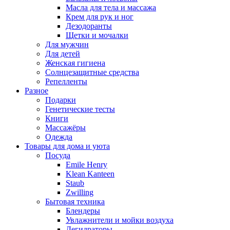
Масла для тела и массажа
Крем для рук и ног
Дезодоранты
Щетки и мочалки
Для мужчин
Для детей
Женская гигиена
Солнцезащитные средства
Репелленты
Разное
Подарки
Генетические тесты
Книги
Массажёры
Одежда
Товары для дома и уюта
Посуда
Emile Henry
Klean Kanteen
Staub
Zwilling
Бытовая техника
Блендеры
Увлажнители и мойки воздуха
Дегидраторы