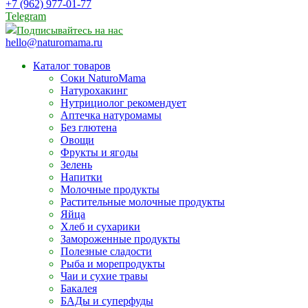
+7 (962) 977-01-77
Telegram
Подписывайтесь на нас
hello@naturomama.ru
Каталог товаров
Соки NaturoMama
Натурохакинг
Нутрициолог рекомендует
Аптечка натуромамы
Без глютена
Овощи
Фрукты и ягоды
Зелень
Напитки
Молочные продукты
Растительные молочные продукты
Яйца
Хлеб и сухарики
Замороженные продукты
Полезные сладости
Рыба и морепродукты
Чаи и сухие травы
Бакалея
БАДы и суперфуды