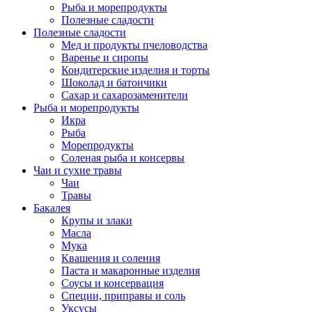
Рыба и морепродукты
Полезные сладости
Полезные сладости
Мед и продукты пчеловодства
Варенье и сиропы
Кондитерские изделия и торты
Шоколад и батончики
Сахар и сахарозаменители
Рыба и морепродукты
Икра
Рыба
Морепродукты
Соленая рыба и консервы
Чаи и сухие травы
Чаи
Травы
Бакалея
Крупы и злаки
Масла
Мука
Квашения и соления
Паста и макаронные изделия
Соусы и консервация
Специи, приправы и соль
Уксусы